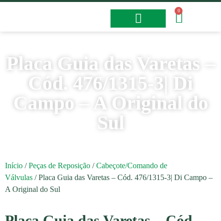
0
Fotos e Vídeos
Placa Guia das Varetas –
Cód. 476/1315-3| Di
Campo – A Original do
Sul
Início
/
Peças de Reposição
/
Cabeçote/Comando de
Válvulas
/ Placa Guia das Varetas – Cód. 476/1315-3| Di Campo –
A Original do Sul
Placa Guia das Varetas – Cód.