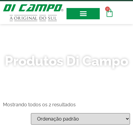
0
Fotos e Vídeos
Produtos Di Campo
Mostrando todos os 2 resultados