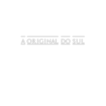
Localizada na cidade de Venâncio Aires/RS, nos
diferenciamos no mercado pela qualidade oferecida
pelo nosso produto e pelo zelo e preocupação com
nosso maior tesouro, o cliente.
Produtos