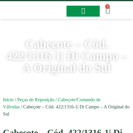
0
Fotos e Vídeos
Cabeçote – Cód.
422/1316-1| Di Campo –
A Original do Sul
Início
/
Peças de Reposição
/
Cabeçote/Comando de
Válvulas
/ Cabeçote – Cód. 422/1316-1| Di Campo – A Original do
Sul
Cabeçote – Cód. 422/1316-1| Di