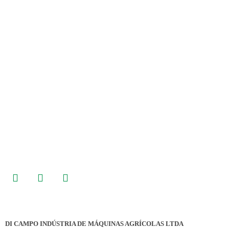
Endereço
Rua Aurino G. de Carvalho, 2610
Bela Vista
Venâncio Aires/RS
Telefone
(51) 3741-6242
WhatsApp
(51) 99966-7475
Fale Conosco
Siga-nos nas Redes Sociais
DI CAMPO INDÚSTRIA DE MÁQUINAS AGRÍCOLAS LTDA