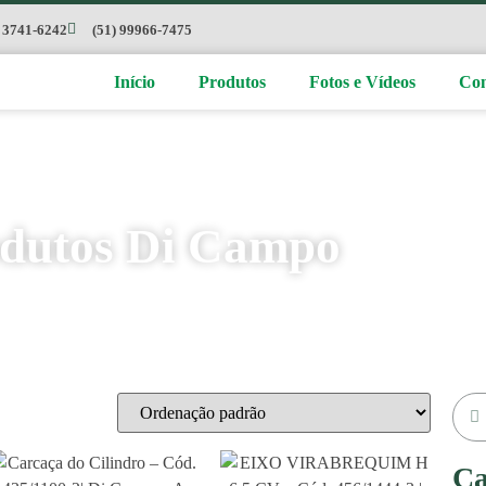
) 3741-6242
(51) 99966-7475
Início
Produtos
Fotos e Vídeos
Con
dutos Di Campo
Ca