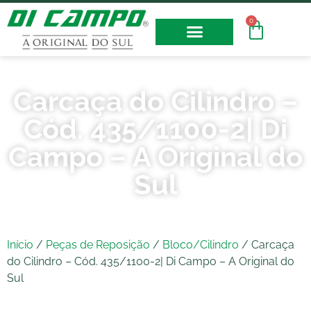
0
Fotos e Vídeos
Carcaça do Cilindro –
Cód. 435/1100-2| Di
Campo – A Original do
Sul
Início
/
Peças de Reposição
/
Bloco/Cilindro
/ Carcaça
do Cilindro – Cód. 435/1100-2| Di Campo – A Original do
Sul