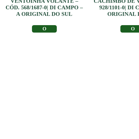
VENTOINHA VOLANTE –
CACHIMBO DE V
CÓD. 568/1687-0| DI CAMPO –
928/1101-0| DI
A ORIGINAL DO SUL
ORIGINAL 
LER MAIS
LER MA