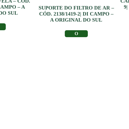
ELA – CÓD.
CA
 CAMPO – A
9
SUPORTE DO FILTRO DE AR –
DO SUL
CÓD. 2138/1419-2| DI CAMPO –
A ORIGINAL DO SUL
IS
LER MAIS
Depoimento de
Clientes