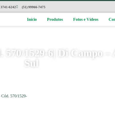
) 3741-6242
(51) 99966-7475
Início
Produtos
Fotos e Vídeos
Con
. 570/1529-6| Di Campo – 
Sul
– Cód. 570/1529-