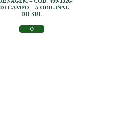
RENAGEM – CÓD. 499/1326-
| DI CAMPO – A ORIGINAL
DO SUL
LER MAIS