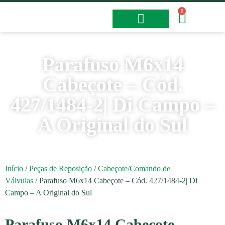
0
Fotos e Vídeos
Parafuso M6x14
Cabeçote – Cód.
427/1484-2| Di Campo –
A Original do Sul
Início
/
Peças de Reposição
/
Cabeçote/Comando de
Válvulas
/ Parafuso M6x14 Cabeçote – Cód. 427/1484-2| Di
Campo – A Original do Sul
Parafuso M6x14 Cabeçote –