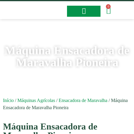
0
Fotos e Vídeos
Máquina Ensacadora de
Maravalha Pioneira
Início
/
Máquinas Agrícolas
/
Ensacadora de Maravalha
/ Máquina
Ensacadora de Maravalha Pioneira
Máquina Ensacadora de