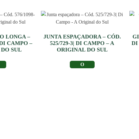
O LONGA –
JUNTA ESPAÇADORA – CÓD.
GI
| DI CAMPO –
525/729-3| DI CAMPO – A
DI
 DO SUL
ORIGINAL DO SUL
IS
LER MAIS
Depoimento de
Clientes