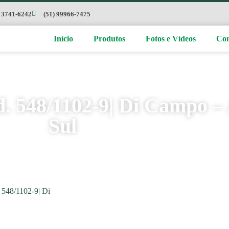
) 3741-6242
(51) 99966-7475
Início
Produtos
Fotos e Vídeos
Con
. 548/1102-9| Di Campo – 
Sul
 548/1102-9| Di