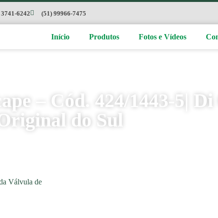
) 3741-6242
(51) 99966-7475
Início
Produtos
Fotos e Vídeos
Con
cape – Cód. 424/1443-5| D
Original do Sul
da Válvula de