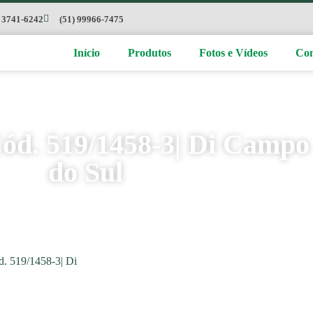
) 3741-6242
(51) 99966-7475
Início
Produtos
Fotos e Vídeos
Con
ód. 519/1458-3| Di Campo 
do Sul
d. 519/1458-3| Di